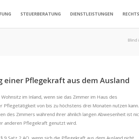
FUNG
STEUERBERATUNG
DIENSTLEISTUNGEN
RECHT
Blind
einer Pflegekraft aus dem Ausland
n Wohnsitz im Inland, wenn sie das Zimmer im Haus des
er Pflegetätigkeit von bis zu höchstens drei Monaten nutzen kann.
en des Zimmers während ihrer ähnlich langen Abwesenheit ist nic
 anderen Pflegekraft genutzt wird.
s § 9 Satz 2 AO, wenn sich die Pflegekraft aus dem Ausland nicht