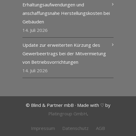
Erhaltungsaufwendungen und
anschaffungsnahe Herstellungskosten bei
Gebäuden
14. Juli 2026
Update zur erweiterten Kürzung des
Gewerbeertrags bei der Mitvermietung
von Betriebsvorrichtungen
14. Juli 2026
© Blind & Partner mbB · Made with ♡ by
Platingroup GmbH
.
Impressum
Datenschutz
AGB