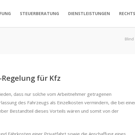
FUNG
STEUERBERATUNG
DIENSTLEISTUNGEN
RECHT
Blind
-Regelung für Kfz
hieden, dass nur solche vom Arbeitnehmer getragenen
assung des Fahrzeugs als Einzelkosten vermindern, die bei eine
ber Bestandteil dieses Vorteils wären und somit von der
und Fährkosten einer Privatfahrt sowie die Anschaffung eines