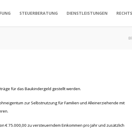
FUNG
STEUERBERATUNG
DIENSTLEISTUNGEN
RECHT
B
äge für das Baukindergeld gestellt werden.
hneigentum zur Selbstnutzung für Familien und Alleinerziehende mit
hren.
on € 75.000,00 zu versteuerndem Einkommen pro Jahr und zusätzlich