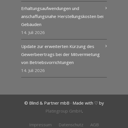
Erhaltungsaufwendungen und
anschaffungsnahe Herstellungskosten bei
Gebäuden
14. Juli 2026
Update zur erweiterten Kürzung des
Gewerbeertrags bei der Mitvermietung
von Betriebsvorrichtungen
14. Juli 2026
© Blind & Partner mbB · Made with ♡ by
Platingroup GmbH
.
Impressum
Datenschutz
AGB