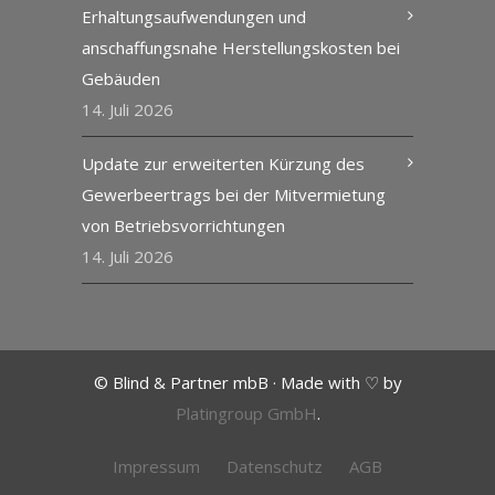
Erhaltungsaufwendungen und
anschaffungsnahe Herstellungskosten bei
Gebäuden
14. Juli 2026
Update zur erweiterten Kürzung des
Gewerbeertrags bei der Mitvermietung
von Betriebsvorrichtungen
14. Juli 2026
© Blind & Partner mbB · Made with ♡ by
Platingroup GmbH
.
Impressum
Datenschutz
AGB