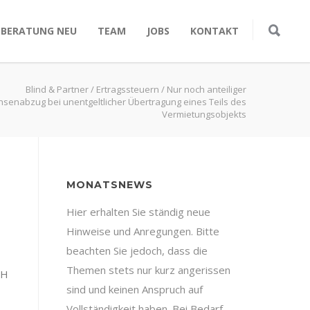
SBERATUNG NEU
TEAM
JOBS
KONTAKT
Blind & Partner
/
Ertragssteuern
/
Nur noch anteiliger
nsenabzug bei unentgeltlicher Übertragung eines Teils des
Vermietungsobjekts
MONATSNEWS
Hier erhalten Sie ständig neue
Hinweise und Anregungen. Bitte
beachten Sie jedoch, dass die
Themen stets nur kurz angerissen
FH
sind und keinen Anspruch auf
Vollständigkeit haben. Bei Bedarf