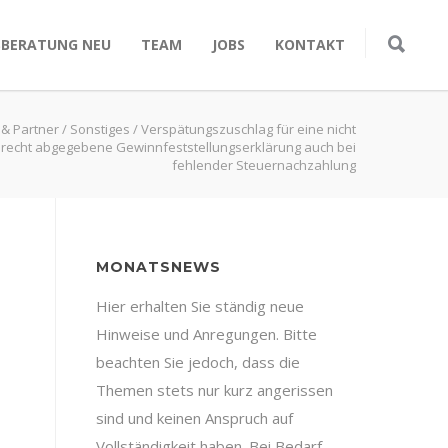
SBERATUNG NEU
TEAM
JOBS
KONTAKT
 & Partner
/
Sonstiges
/
Verspätungszuschlag für eine nicht
gerecht abgegebene Gewinnfeststellungserklärung auch bei
fehlender Steuernachzahlung
MONATSNEWS
Hier erhalten Sie ständig neue
Hinweise und Anregungen. Bitte
beachten Sie jedoch, dass die
Themen stets nur kurz angerissen
sind und keinen Anspruch auf
Vollständigkeit haben. Bei Bedarf