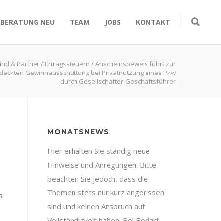
SBERATUNG NEU
TEAM
JOBS
KONTAKT
lind & Partner
/
Ertragssteuern
/
Anscheinsbeweis führt zur
deckten Gewinnausschüttung bei Privatnutzung eines Pkw
durch Gesellschafter-Geschäftsführer
MONATSNEWS
Hier erhalten Sie ständig neue
Hinweise und Anregungen. Bitte
beachten Sie jedoch, dass die
Themen stets nur kurz angerissen
s
sind und keinen Anspruch auf
Vollständigkeit haben. Bei Bedarf